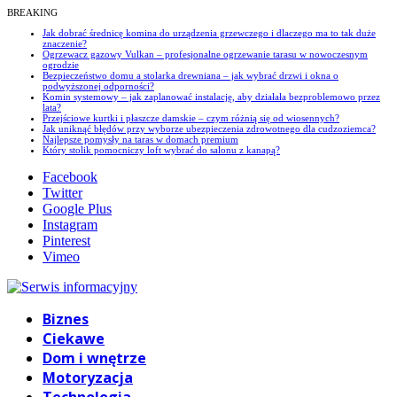
BREAKING
Jak dobrać średnicę komina do urządzenia grzewczego i dlaczego ma to tak duże
znaczenie?
Ogrzewacz gazowy Vulkan – profesjonalne ogrzewanie tarasu w nowoczesnym
ogrodzie
Bezpieczeństwo domu a stolarka drewniana – jak wybrać drzwi i okna o
podwyższonej odporności?
Komin systemowy – jak zaplanować instalację, aby działała bezproblemowo przez
lata?
Przejściowe kurtki i płaszcze damskie – czym różnią się od wiosennych?
Jak uniknąć błędów przy wyborze ubezpieczenia zdrowotnego dla cudzoziemca?
Najlepsze pomysły na taras w domach premium
Który stolik pomocniczy loft wybrać do salonu z kanapą?
Facebook
Twitter
Google Plus
Instagram
Pinterest
Vimeo
Biznes
Ciekawe
Dom i wnętrze
Motoryzacja