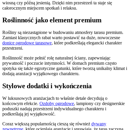
wiosną czy późną jesienią. Dzięki nim przestrzeń ta staje się
całorocznym miejscem spotkań i relaksu.
Roślinność jako element premium
Rośliny są niezastąpione w budowaniu atmosfery tarasu premium.
Zamiast klasycznych rabat warto postawić na duże, nowoczesne
donice ogrodowe tarasowe
, które podkreślają elegancki charakter
przestrzeni.
Roślinność może pełnić rolę naturalnej ściany, zapewniając
prywatność i poczucie intymności. W domach premium często
spotyka się także egzotyczne gatunki, które tworzą unikalny klimat i
dodają aranżacji wyjątkowego charakteru.
Stylowe dodatki i wykończenia
W luksusowych aranżacjach to właśnie detale decydują o
końcowym efekcie.
Ozdoby ogrodowe
, lampiony czy designerskie
poduszki nadają przestrzeni indywidualnego charakteru i
podkreślają jej wyjątkowość.
Coraz większą popularnością cieszą się również
dywany
zewnętrzne
, które ocieplają aranżację i sprawiają, że taras zaczyna