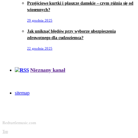
Przejściowe kurtki i płaszcze damskie – czym różnią się od
wiosennych?
29 grudnia 2025
Jak uniknąć błędów przy wyborze ubezpieczenia
zdrowotnego dla cudzoziemca?
22 grudnia 2025
Nieznany kanał
sitemap
Redturtlemusic.com
Top