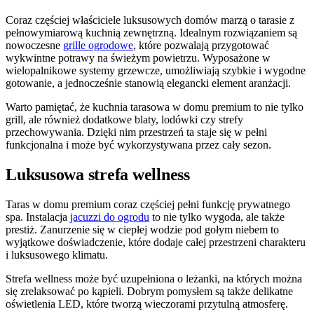
Coraz częściej właściciele luksusowych domów marzą o tarasie z
pełnowymiarową kuchnią zewnętrzną. Idealnym rozwiązaniem są
nowoczesne
grille ogrodowe
, które pozwalają przygotować
wykwintne potrawy na świeżym powietrzu. Wyposażone w
wielopalnikowe systemy grzewcze, umożliwiają szybkie i wygodne
gotowanie, a jednocześnie stanowią elegancki element aranżacji.
Warto pamiętać, że kuchnia tarasowa w domu premium to nie tylko
grill, ale również dodatkowe blaty, lodówki czy strefy
przechowywania. Dzięki nim przestrzeń ta staje się w pełni
funkcjonalna i może być wykorzystywana przez cały sezon.
Luksusowa strefa wellness
Taras w domu premium coraz częściej pełni funkcję prywatnego
spa. Instalacja
jacuzzi do ogrodu
to nie tylko wygoda, ale także
prestiż. Zanurzenie się w ciepłej wodzie pod gołym niebem to
wyjątkowe doświadczenie, które dodaje całej przestrzeni charakteru
i luksusowego klimatu.
Strefa wellness może być uzupełniona o leżanki, na których można
się zrelaksować po kąpieli. Dobrym pomysłem są także delikatne
oświetlenia LED, które tworzą wieczorami przytulną atmosferę.