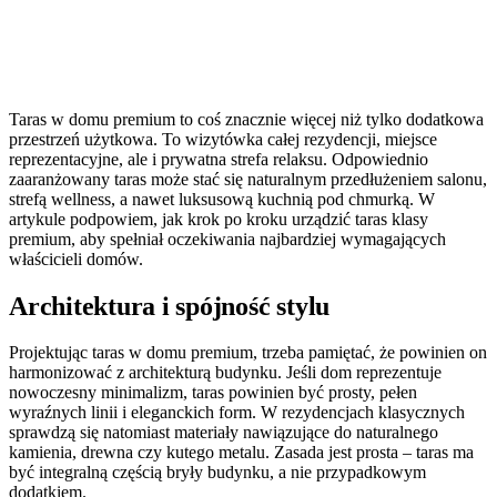
Taras w domu premium to coś znacznie więcej niż tylko dodatkowa
przestrzeń użytkowa. To wizytówka całej rezydencji, miejsce
reprezentacyjne, ale i prywatna strefa relaksu. Odpowiednio
zaaranżowany taras może stać się naturalnym przedłużeniem salonu,
strefą wellness, a nawet luksusową kuchnią pod chmurką. W
artykule podpowiem, jak krok po kroku urządzić taras klasy
premium, aby spełniał oczekiwania najbardziej wymagających
właścicieli domów.
Architektura i spójność stylu
Projektując taras w domu premium, trzeba pamiętać, że powinien on
harmonizować z architekturą budynku. Jeśli dom reprezentuje
nowoczesny minimalizm, taras powinien być prosty, pełen
wyraźnych linii i eleganckich form. W rezydencjach klasycznych
sprawdzą się natomiast materiały nawiązujące do naturalnego
kamienia, drewna czy kutego metalu. Zasada jest prosta – taras ma
być integralną częścią bryły budynku, a nie przypadkowym
dodatkiem.