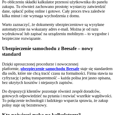
Po obliczeniu składki kalkulator przenosi użytkownika do panelu
zakupu. Tu również zachowano prostotę: wystarczy zatwierdzić
dane, opłacić polisę online i gotowe. Cały proces trwa zaledwie
kilka minut i nie wymaga wychodzenia z domu.
Warto zaznaczyć, że dokumenty ubezpieczeniowe są wysyłane
automatycznie na wskazany adres e-mail. Można je od razu
wydrukować lub zapisać na urządzeniu mobilnym – to wygodne i
bezpieczne rozwiązanie.
Ubezpieczenie samochodu z Beesafe – nowy
standard
Dzięki uproszczonej procedurze i nowoczesnej
platformie,
ubezpieczenie samochodu Beesafe
staje się standardem
dla osób, które nie chcą tracić czasu na formalności. Firma stawia na
cyfryzację i pełną transparentność – każda polisa jest jasno opisana,
bez ukrytych kosztów i niejasnych zapisów.
Do dyspozycji klientów pozostaje również zespół doradców,
gotowych odpowiedzieć na pytania i rozwiać wszelkie wątpliwości.
To połączenie technologii i ludzkiego wsparcia sprawia, że zakup
polisy staje się bezstresowy.
Kto najwięcej zyska na kalkulatorze?