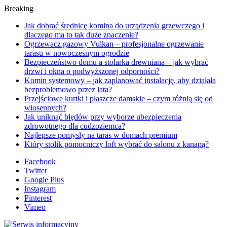
Breaking
Jak dobrać średnicę komina do urządzenia grzewczego i
dlaczego ma to tak duże znaczenie?
Ogrzewacz gazowy Vulkan – profesjonalne ogrzewanie
tarasu w nowoczesnym ogrodzie
Bezpieczeństwo domu a stolarka drewniana – jak wybrać
drzwi i okna o podwyższonej odporności?
Komin systemowy – jak zaplanować instalację, aby działała
bezproblemowo przez lata?
Przejściowe kurtki i płaszcze damskie – czym różnią się od
wiosennych?
Jak uniknąć błędów przy wyborze ubezpieczenia
zdrowotnego dla cudzoziemca?
Najlepsze pomysły na taras w domach premium
Który stolik pomocniczy loft wybrać do salonu z kanapą?
Facebook
Twitter
Google Plus
Instagram
Pinterest
Vimeo