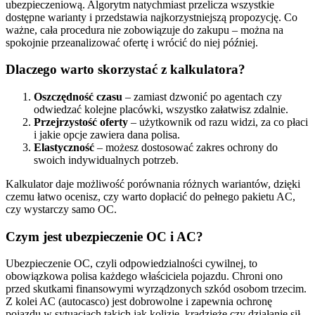
ubezpieczeniową. Algorytm natychmiast przelicza wszystkie
dostępne warianty i przedstawia najkorzystniejszą propozycję. Co
ważne, cała procedura nie zobowiązuje do zakupu – można na
spokojnie przeanalizować ofertę i wrócić do niej później.
Dlaczego warto skorzystać z kalkulatora?
Oszczędność czasu
– zamiast dzwonić po agentach czy
odwiedzać kolejne placówki, wszystko załatwisz zdalnie.
Przejrzystość oferty
– użytkownik od razu widzi, za co płaci
i jakie opcje zawiera dana polisa.
Elastyczność
– możesz dostosować zakres ochrony do
swoich indywidualnych potrzeb.
Kalkulator daje możliwość porównania różnych wariantów, dzięki
czemu łatwo ocenisz, czy warto dopłacić do pełnego pakietu AC,
czy wystarczy samo OC.
Czym jest ubezpieczenie OC i AC?
Ubezpieczenie OC, czyli odpowiedzialności cywilnej, to
obowiązkowa polisa każdego właściciela pojazdu. Chroni ono
przed skutkami finansowymi wyrządzonych szkód osobom trzecim.
Z kolei AC (autocasco) jest dobrowolne i zapewnia ochronę
pojazdu w sytuacjach takich jak kolizje, kradzieże czy działanie sił